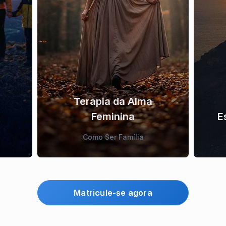
Terapia da Alma
Feminina
E
Como Ser Família
Matricule-se agora