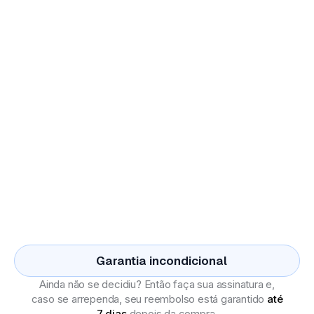
Acesso completo a todos os cursos da plataforma
até 2027, com o livro
"Os Sete Sacramentos"
incluso
R$1.118,70
De
por
59,90
12 x R$
Quero agora
1 ano de acesso completo + livro
“Os Sete
Sacramentos”
A
parcela mais acessível
dos três planos
Garantia incondicional
Ainda não se decidiu? Então faça sua assinatura e,
caso se arrependa, seu reembolso está garantido
até
7 dias
depois da compra.